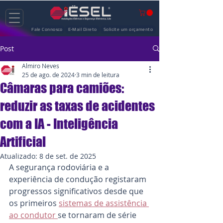
Fale Connosco
E-Mail Direto
Solicite um orçamento
Post
Almiro Neves
25 de ago. de 2024
3 min de leitura
Câmaras para camiões:
reduzir as taxas de acidentes
com a IA - Inteligência
Artificial
Atualizado:
8 de set. de 2025
A segurança rodoviária e a 
experiência de condução registaram 
progressos significativos desde que 
os primeiros 
sistemas de assistência 
ao condutor 
se tornaram de série 