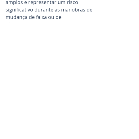
amplos e representar um risco 
significativo durante as manobras de 
mudança de faixa ou de 
ultrapassagem.
Na iESEL: temos câmaras para 
segurança dos transportes
Em suma, as câmaras para camiões 
e veículos pesados equipadas com 
inteligência artificial e tecnologias 
como ADAS, DSM e BSD estão a 
desempenhar um papel crucial na 
redução da sinistralidade e na 
prevenção de acidentes entre os 
condutores profissionais. Na iESEL, 
continuamos empenhados na 
inovação tecnológica e na segurança 
rodoviária, fornecendo soluções 
avançadas que melhoram a 