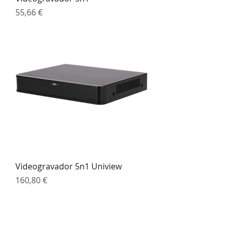
Preço
55,66 €
Videogravador 5n1 Uniview
Preço
160,80 €