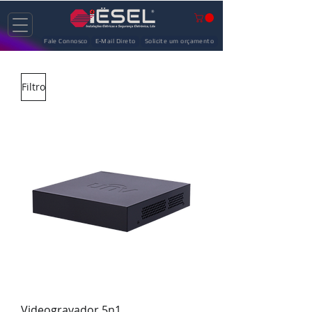
Fale Connosco
E-Mail Direto
Solicite um orçamento
Filtro
Videogravador 5n1