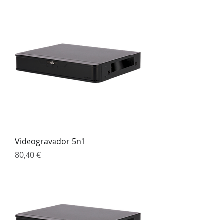
Videogravador 5n1
Preço
80,40 €