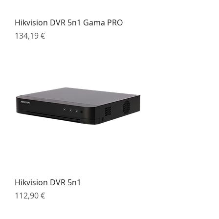
Hikvision DVR 5n1 Gama PRO
Preço
134,19 €
Hikvision DVR 5n1
Preço
112,90 €