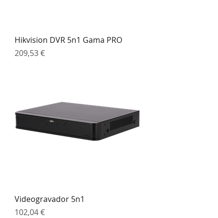
Hikvision DVR 5n1 Gama PRO
Preço
209,53 €
Videogravador 5n1
Preço
102,04 €