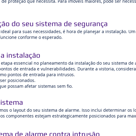
l de proteção que necessita. Para imóveis maiores, pode ser nece
ção do seu sistema de segurança
 ideal para suas necessidades, é hora de planejar a instalação. 
 funcione conforme o esperado.
a instalação
 etapa essencial no planeamento da instalação do seu sistema de a
pontos de entrada e vulnerabilidades. Durante a vistoria, consider
omo pontos de entrada para intrusos.
ser posicionados.
 que possam afetar sistemas sem fio.
 sistema
mos o layout do seu sistema de alarme. Isso inclui determinar os l
e os componentes estejam estrategicamente posicionados para maxim
ema de alarme contra intrusão