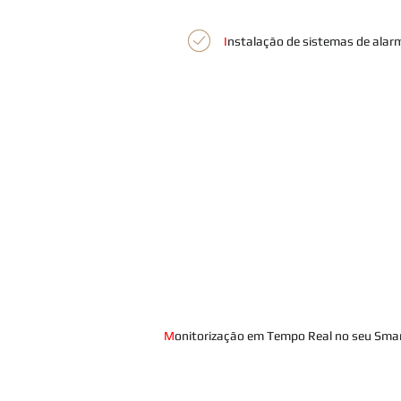
I
nstalação de sistemas de alar
M
onitorização em Tempo Real no seu Smar