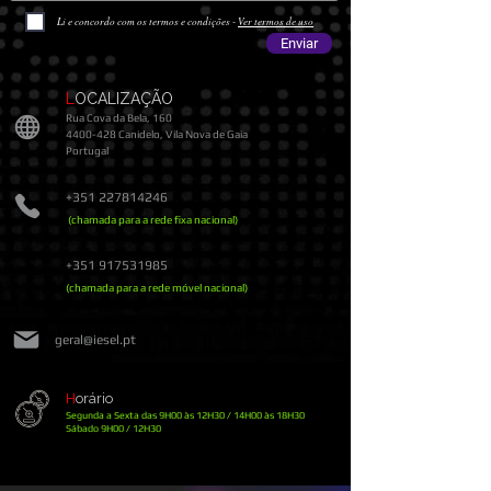
Li e concordo com os termos e condições -
Ver termos de uso
Enviar
L
OCALIZAÇÃO
R
ua Cova da Bela, 160
4400-428
Canidelo, Vila Nova de Gaia
Portugal
+351 227814246
(chamada para a rede fixa nacional)
+351 917531985
(chamada para a rede móvel nacional)
geral@iesel.pt
H
orário
Segunda a Sexta das 9H00 às 12H30 / 14H00 às 18H30
​Sábado 9H00 / 12H30