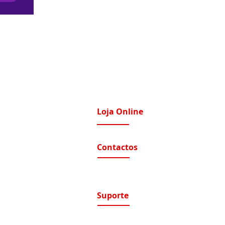
Loja Online
imatização / Ventilação
A Nossa Loja On-Line
Contactos
tomação e Domótica
nutenção Condominios
Contactos e Horário
A nossa localização
nutenção Instalações Eletricas
luções de Segurança Eletrónica
Suporte
ntratos de Manutenção
Suporte / Assistência Técnica