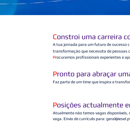
C
onstroi uma carreira c
A tua jornada para um futuro de sucesso co
transformação que necessita de pessoas cr
P
rocuramos profissionais experientes e a
P
ronto para abraçar uma
Faz parte de um time que inspira e transfo
P
osições actualmente e
Atualmente não temos vagas disponíveis, m
vaga. Envio de currículo para:
geral@iesel.p