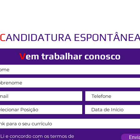
C
ANDIDATURA ESPONTÂNE
V
em trabalhar conosco
Li e concordo com os termos de
Envi