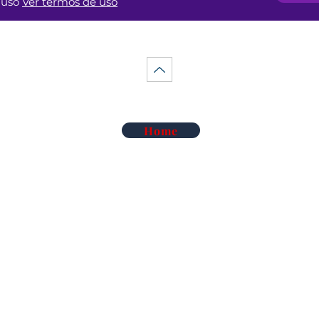
uso
Ver termos de uso
Home
Telecomunicações Redes
Soluções Mobilidade Elétrica
Cl
Alarme Anti-Intrusão
Reconhecimento Matrículas
Au
Deteção de Incêndio e Co
Rega Automática | Hidráulica
Ma
iluminação de Led
Vigilância Eletrónica de Artigos
Ma
iluminação Industrial
Sistemas TDT e Satélite
So
Áudio e Video Pro
Serviços de Termografia
Co