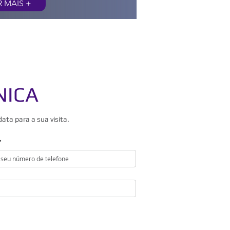
R MAIS +
NICA
ta para a sua visita.
*