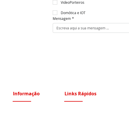
VideoPorteiros
Domótica e IOT
Mensagem
*
Informação
Links Rápidos
Sobre Nós
Instalações Elétricas e Reparações
Recrutamento
Videoporteiros e Intercomunicadores
Portfólio Serviços
Vídeo Vigilância IP e Analógico CCTV