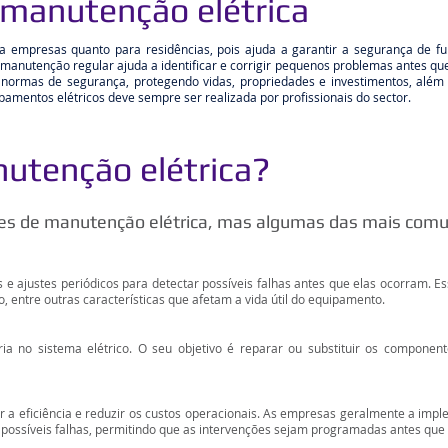
 manutenção elétrica
a empresas quanto para residências, pois ajuda a garantir a segurança de f
 manutenção regular ajuda a identificar e corrigir pequenos problemas antes q
normas de segurança, protegendo vidas, propriedades e investimentos, além 
amentos elétricos deve sempre ser realizada por profissionais do sector.
nutenção elétrica?
tes de manutenção elétrica, mas algumas das mais comu
 e ajustes periódicos para detectar possíveis falhas antes que elas ocorram. Ess
, entre outras características que afetam a vida útil do equipamento.
a no sistema elétrico. O seu objetivo é reparar ou substituir os component
a eficiência e reduzir os custos operacionais. As empresas geralmente a impl
 possíveis falhas, permitindo que as intervenções sejam programadas antes que