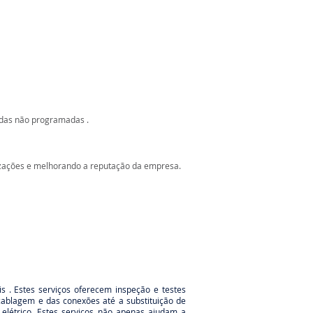
adas não programadas .
izações e melhorando a reputação da empresa.
s . Estes serviços oferecem inspeção e testes
cablagem e das conexões até a substituição de
elétrico. Estes serviços não apenas ajudam a