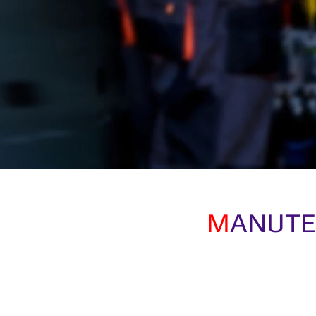
M
ANUTE