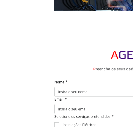
A
GE
P
reencha os seus dad
Nome
*
Email
*
Selecione os serviços pretendidos
*
Instalações Elétricas