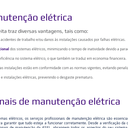
nutenção elétrica
ta traz diversas vantagens, tais como:
acidentes de trabalho e/ou danos às instalações causados ​​por falhas elétricas.
cional
dos sistemas elétricos, minimizando o tempo de inatividade devido a par
neficiência no sistema elétrico, o que também se traduz em economia financeira.
as instalações estão em conformidade com as normas vigentes, evitando penal
e instalações elétricas, prevenindo o desgaste prematuro.
onais de manutenção elétrica
as elétricos, os serviços profissionais de manutenção elétrica são essenciai
a garantir que tudo esteja a funcionar corretamente. Desde a verificação da 
sionais de manutenção da iESEL, abrangem todos os aspectos do seu sistema 