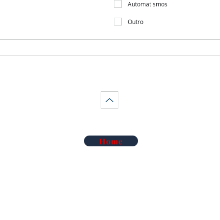
Automatismos
Outro
Home
Telecomunicações Redes
Soluções Mobilidade Elétrica
Cl
Alarme Anti-Intrusão
Reconhecimento Matrículas
Au
Deteção de Incêndio e Co
Rega Automática | Hidráulica
Ma