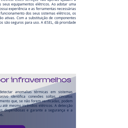
s seus equipamentos elétricos. Ao adotar uma
ossui experiência e as ferramentas necessárias
funcionamento dos seus sistemas elétricos, os
ão ativas. Com a substituição de componentes
s são seguros para uso. A iESEL, dá prioridade
or infravermelhos
detectar anomalias térmicas em sistemas
sivo identifica conexões soltas, circuitos
amento que, se não forem verificadas, podem
u até mesmo incêndios elétricos. A detecção
es dispendiosas e garante a segurança e a
s.