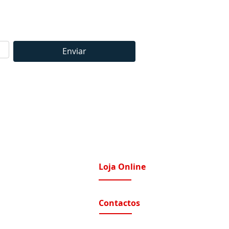
Enviar
Loja Online
imatização / Ventilação
A Nossa Loja On-Line
Contactos
tomação e Domótica
nutenção Condominios
Contactos e Horário