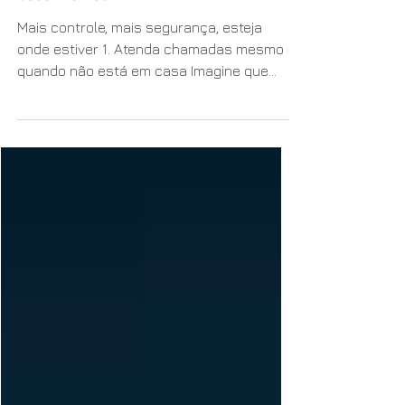
videoporteiro no seu
telemóvel
Mais controle, mais segurança, esteja
onde estiver 1. Atenda chamadas mesmo
quando não está em casa Imagine que
está no trabalho, em viagem ou
simplesmente a fazer compras. Se alguém
tocar à porta, pode atender através do
telemóvel como se estivesses mesmo lá.
Graças às notificações instantâneas da
app, pode ver quem está a tocar, falar com
a pessoa e até abrir a porta remotamente,
se assim quiser. 2. Mais segurança para si
e para os teus A possibilidade de ver em
tempo r