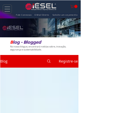
Fale Connosco
E-Mail Direto
Solicite um orçamento
B
log - Blogged
No nosso blogue, encontrará notícias sobre, inovação,
segurança e sustentabilidade.
Blog
Registre-se