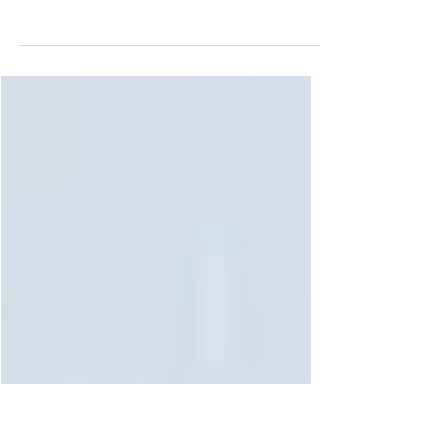
?
Em primeiro lugar, é preciso esclarecer
que a curva de disjuntores é o método que
identifica o tempo no qual um disjuntor
suporta uma corrente, acima da
intensidade estabelecida, por um período
determinado. Essa informação é
necessária para monitorar equipamentos
sensíveis, que podem ser danificados por
uma interrupção abruta da corrente ou
quando sofrem uma carga maior de
energia. Outro alerta importante é feito em
relação ao processo de partida de
motores que estão desliga