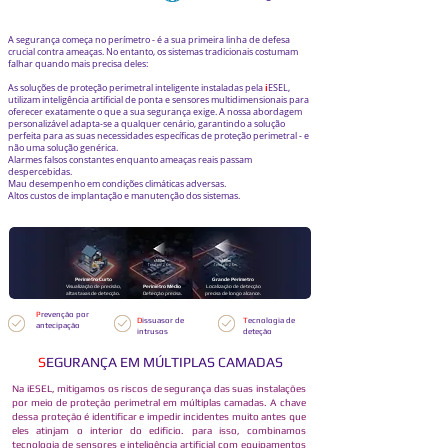
A segurança começa no perímetro - é a sua primeira linha de defesa
crucial contra ameaças. No entanto, os sistemas tradicionais costumam
falhar quando mais precisa deles:
i
As soluções de proteção perimetral inteligente instaladas pela
ESEL,
utilizam inteligência artificial de ponta e sensores multidimensionais para
oferecer exatamente o que a sua segurança exige. A nossa abordagem
personalizável adapta-se a qualquer cenário, garantindo a solução
perfeita para as suas necessidades específicas de proteção perimetral - e
não uma solução genérica.
Alarmes falsos constantes enquanto ameaças reais passam
despercebidas.
Mau desempenho em condições climáticas adversas.
Altos custos de implantação e manutenção dos sistemas.
≤500m
≤500m
≤100m
Total até 2 Km
Total até 2 Km
Perimetro Curto
Grande Perimetro
Visualização de precisão,
Perimetro Médio
Localização de detecção
altas taxas de detecção
.
Detecção precisa.
precisa de longo alcance.
P
revenção por
D
issuasor de
T
ecnologia de
antecipação
intrusos
deteção
S
EGURANÇA EM MÚLTIPLAS CAMADAS
Na iESEL, mitigamos os riscos de segurança das suas instalações
por meio de proteção perimetral em múltiplas camadas. A chave
dessa proteção é identificar e impedir incidentes muito antes que
eles atinjam o interior do edificio. para isso, combinamos
tecnologia de sensores e inteligência artificial com equipamentos