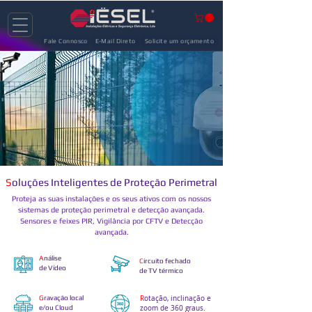
Fale Connosco
E-Mail Direto
Solicite um orçamento
S
oluções Inteligentes de Proteção Perimetral
Proteja as suas instalações e os seus ativos com os nossos
sistemas de proteção perimetral e detecção avançada.
Sensores e feixes PIR, Vigilância por CFTV e Detecção
avançada.
A
nálise
C
ircuito fechado
de Vídeo
de TV térmico
G
ravação local
R
otação, inclinação e
e/ou Cloud
zoom de 360 ​​graus.