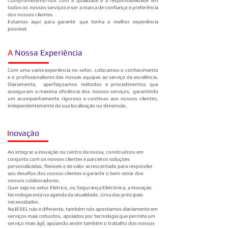
Comprometemo-nos com a qualidade e a responsabilidade em
todos os nossos serviços e ser a marca de confiança e preferência
dos nossos clientes.
Estamos aqui para garantir que tenha a melhor experiência
possível.
A
Nossa Experiência
Com uma vasta experiência no setor, colocamos o conhecimento
e o profissionalismo das nossas equipas ao serviço da excelência.
Diariamente, aperfeiçoamos métodos e procedimentos que
asseguram a máxima eficiência dos nossos serviços, garantindo
um acompanhamento rigoroso e contínuo aos nossos clientes,
independentemente da sua localização ou dimensão.
I
novação
Ao integrar a inovação no centro da nossa, construímos em
conjunto com os nossos clientes e parceiros soluções
personalizadas, flexíveis e de valor acrescentado para responder
aos desafios dos nossos clientes e garantir o bem-estar dos
nossos colaboradores.
Quer seja no setor Eletrico, ou Segurança Eletrónica, a inovação
tecnologia está na agenda da atualidade. Uma das principais
necessidades.
Na
i
ESEL não é diferente, também nós apostamos diariamente em
serviços mais robustos, apoiados por tecnologia que permita um
serviço mais ágil, apoiando assim também o trabalho dos nossos