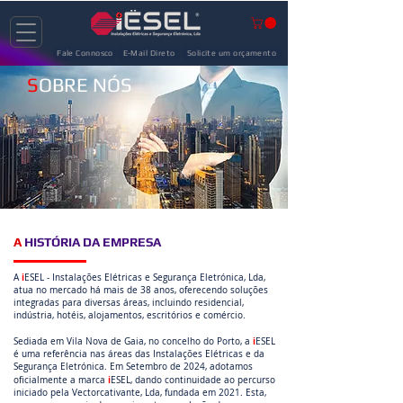
Fale Connosco
E-Mail Direto
Solicite um orçamento
S
OBRE NÓS
A
HISTÓRIA DA EMPRESA
i
A
ESEL - Instalações Elétricas e Segurança Eletrónica, Lda,
atua no mercado há mais de 38 anos, oferecendo soluções
integradas para diversas áreas, incluindo residencial,
indústria, hotéis, alojamentos, escritórios e comércio.
i
Sediada em Vila Nova de Gaia, no concelho do Porto, a
ESEL
é uma referência nas áreas das Instalações Elétricas e da
Segurança Eletrónica. Em Setembro de 2024, adotamos
i
oficialmente a marca
ESEL, dando continuidade ao percurso
iniciado pela Vectorcativante, Lda, fundada em 2021. Esta,