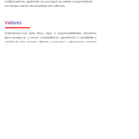
colaboradores, ajudando-os a cumprir as metas e respondendo
em tempo real às necessidades dos clientes.
V
alores
Orientamos-nos pela ética, rigor e responsabilidade. Atuamos
para assegurar a nossa competência, garantindo a qualidade e
satisfação dos nossos clientes e parceiros, valorizamos sempre
nossos colaboradores.
A proximidade é um dos pilares fundamentais da nossa
abordagem. Trabalhamos lado a lado com os nossos clientes,
compreendendo as suas necessidades e oferecendo soluções
adaptadas à realidade de cada cliente.
1
988 -
2
026
38
ANOS DE EXPERIÊNCIA
Q
UALIDADE
I
NOVAÇÃO
S
USTENTABILIDADE