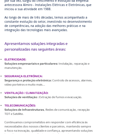
por sua vez, surgiu do crescimento e evolução da empresa
antecessora Almiro - Instalações Elétricas e Eletrónicas, que
iniciou a sua atividade em 1988.
Ao longo de mais de três décadas, temos acompanhado a
constante evolução do setor, investindo no desenvolvimento
de competências, na adoção das melhores práticas e na
integração das tecnologias mais avançadas.
Apresentamos soluções integradas e
personalizadas nas seguintes áreas:
ELETRICIDADE:
Soluções empresariais e particulares:
Instalação, reparação e
manutenção.
SEGURANÇA ELETRÓNICA:
Segurança e proteção eletrónica:
Controlo de acessos, alarmes,
video porteiros e muito mais...
VENTILAÇÃO / CLIMATIZAÇÃO:
Soluções de ventilação :
Extração de fumos e evacuação.
TELECOMUNICAÇÕES:
Soluções de Infraestruturas
, Redes de comunicação, recepção
TDT e Satélite.
Continuamos comprometidos em responder com eficiência às
necessidades dos nossos clientes e parceiros, mantendo sempre
o foco na inovação, qualidade e confiança, apresentando soluções