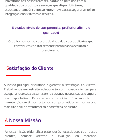
inovadoras aos nossos clientes, contando para isso com a
qualidade dos produtos e serviços que disponibilizámos,
associando também o nosso know-how para assegurar a melhor
integração dos sistemas e serviços.
Elevados níveis de competência, profissionalismo e
qualidade!
Orgulhamo-nos do nosso trabalho e dos nossos clientes que
contribuem constantemente para a nossa evolução e
crescimento.
S
atisfação do Cliente
A nossa principal prioridade é garantir a satisfação do cliente.
Trabalhamos em estreita colaboração com nossos clientes para
assegurar que cada sistema atenda às suas necessidades e supere
suas expectativas. Desde a consulta inicial até o suporte e a
manutenção contínuos, estamos comprometidos em fornecer o
mais alto nível de atendimento e satisfação ao cliente.
A
Nossa Missão
A nossa missão é identificar e atender às necessidades dos nossos
clientes, sempre atentos à evolução do mercado.