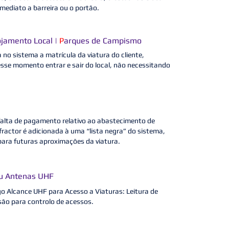
mediato a barreira ou o portão.
ojamento Local |
P
arques de Campismo
a no sistema a matrícula da viatura do cliente,
sse momento entrar e sair do local, não necessitando
 falta de pagamento relativo ao abastecimento de
fractor é adicionada à uma “lista negra” do sistema,
para futuras aproximações da viatura.
ou Antenas UHF
go Alcance UHF para Acesso a Viaturas: Leitura de
são para controlo de acessos.