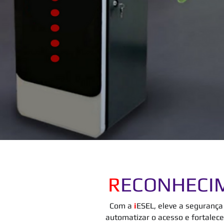
R
ECONHECI
Com a
i
ESEL, eleve a seguranç
automatizar o acesso e fortalec