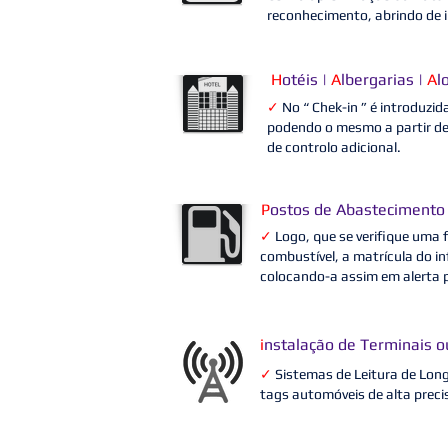
reconhecimento, abrindo de i
H
otéis |
A
lbergarias |
A
l
✓
No “ Chek-in ” é introduzid
podendo o mesmo a partir de
de controlo adicional.
P
ostos de Abastecimento
✓
Logo, que se verifique uma
combustível, a matrícula do in
colocando-a assim em alerta 
i
nstalação de Terminais 
✓
Sistemas de Leitura de Lon
tags automóveis de alta preci