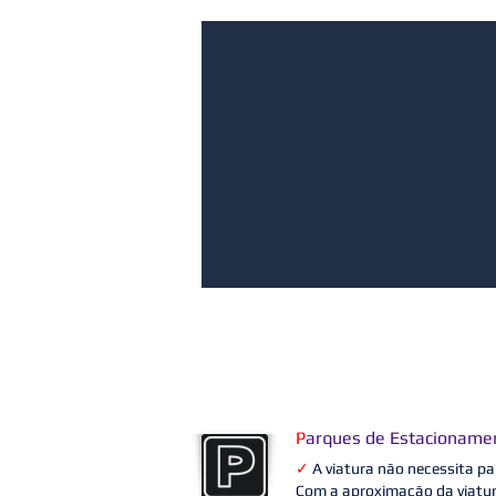
P
arques de Estacioname
✓
A viatura não necessita par
Com a aproximação da viatur