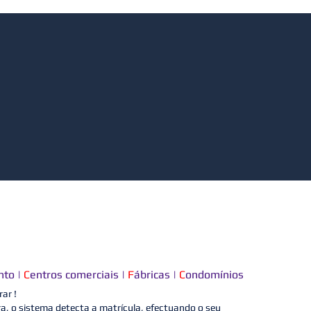
nto |
C
entros comerciais |
F
ábricas |
C
ondomínios
ar !
a, o sistema detecta a matrícula, efectuando o seu