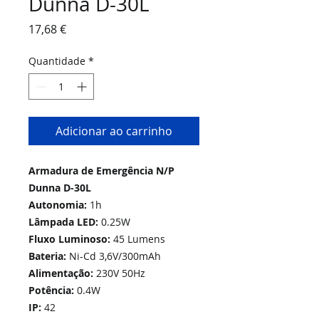
Dunna D-30L
Preço
17,68 €
Quantidade
*
Adicionar ao carrinho
Armadura de Emergência N/P
Dunna D-30L
Autonomia:
1h
Lâmpada LED:
0.25W
Fluxo Luminoso:
45 Lumens
Bateria:
Ni-Cd 3,6V/300mAh
Alimentação:
230V 50Hz
Potência:
0.4W
IP:
42