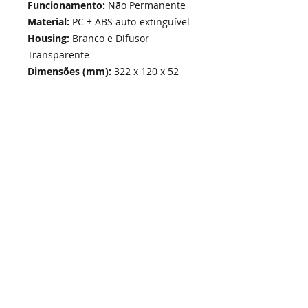
Funcionamento:
Não Permanente
Material:
PC + ABS auto-extinguível
Housing:
Branco e Difusor
Transparente
Dimensões (mm):
322 x 120 x 52
Home
Links Rápidos
Informação
Instalações Elétricas e Reparações
Sobre Nós
Atualizações de sistemas
Política de Privacidade
Telecomunicações Redes
Condições Gerais
Contactos
Portfólio Serviços
Blog - Blogged
Contactos e Horário
Suporte
Loja Online
Suporte / Assistência Técnica
A Nossa Loja On-Line