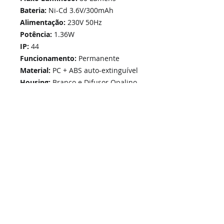
Bateria:
Ni-Cd 3.6V/300mAh
Alimentação:
230V 50Hz
Potência:
1.36W
IP:
44
Funcionamento:
Permanente
Material:
PC + ABS auto-extinguível
Housing:
Branco e Difusor Opalino
Dimensões (mm):
252 x 100 x 40
Home
Links Rápidos
Informação
Instalações Elétricas e Reparações
Sobre Nós
Atualizações de sistemas
Política de Privacidade
Telecomunicações Redes
Condições Gerais
Contactos
Portfólio Serviços
Blog - Blogged