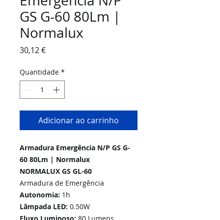
Emergência N/P
GS G-60 80Lm |
Normalux
Preço
30,12 €
Quantidade
*
Adicionar ao carrinho
Armadura Emergência N/P GS G-
60 80Lm | Normalux
NORMALUX GS GL-60
Armadura de Emergência
Autonomia:
1h
Lâmpada LED:
0.50W
Fluxo Luminoso:
80 Lumens