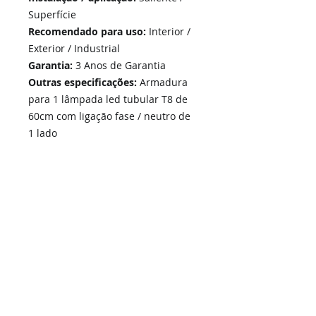
Superfície
Recomendado para uso:
Interior /
Exterior / Industrial
Garantia:
3 Anos de Garantia
Outras especificações:
Armadura
para 1 lâmpada led tubular T8 de
60cm com ligação fase / neutro de
1 lado
Compatível com:
Lâmpadas LED
com ligação fase/neutro de 1 lado
Home
Links Rápidos
Informação
Instalações Elétricas e Reparações
Sobre Nós
Soluções de Segurança Eletrónica
Política de Privacidade