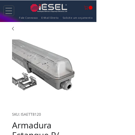
Fale Connosco
E-Mail Direto
Solicite um orçamento
SKU: ISAETT8120
Armadura