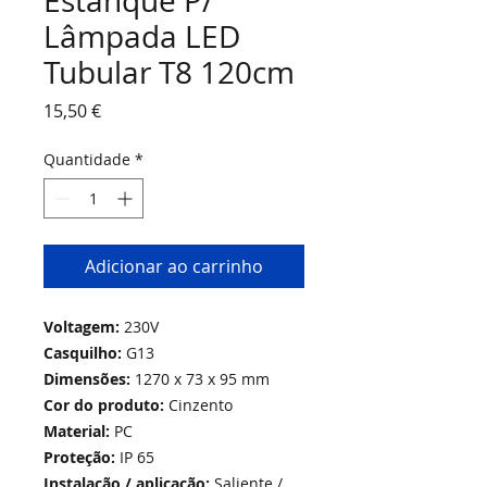
Estanque P/
Lâmpada LED
Tubular T8 120cm
Preço
15,50 €
Quantidade
*
Adicionar ao carrinho
Voltagem:
230V
Casquilho:
G13
Dimensões:
1270 x 73 x 95 mm
Cor do produto:
Cinzento
Material:
PC
Proteção:
IP 65
Instalação / aplicação:
Saliente /