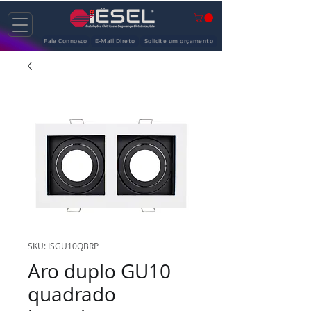
Fale Connosco
E-Mail Direto
Solicite um orçamento
SKU: ISGU10QBRP
Aro duplo GU10
quadrado