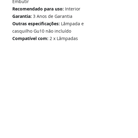
Embutir
Recomendado para uso:
Interior
Garantia:
3 Anos de Garantia
Outras especificações:
Lâmpada e
casquilho Gu10 não incluído
Compatível com:
2 x Lâmpadas
GU10
Home
Links Rápidos
Informação
Instalações Elétricas e Reparações
Sobre Nós
Soluções de Segurança Eletrónica
Política de Privacidade
Telecomunicações Redes
Condições Gerais
Contactos
Portfólio Serviços
Blog - Blogged
Contactos e Horário
Suporte
Loja Online