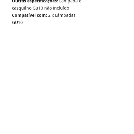
Outras especificações:
Lâmpada e
casquilho Gu10 não incluído
Compatível com:
2 x Lâmpadas
GU10
Home
Links Rápidos
Informação
Instalações Elétricas e Reparações
Sobre Nós
Soluções de Segurança Eletrónica
Política de Privacidade
Telecomunicações Redes
Condições Gerais
Contactos
Portfólio Serviços
Blog - Blogged
Contactos e Horário
Suporte
Loja Online
Suporte / Assistência Técnica
A Nossa Loja On-Line
SIGA-NOS -
i
ESEL - Instalações Elétricas e Segurança Eletrónica, Unip. Lda | © 2026 Todos os direitos reservados.