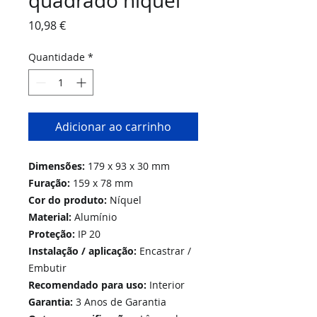
quadrado níquel
Preço
10,98 €
Quantidade
*
Adicionar ao carrinho
Dimensões:
179 x 93 x 30 mm
Furação:
159 x 78 mm
Cor do produto:
Níquel
Material:
Alumínio
Proteção:
IP 20
Instalação / aplicação:
Encastrar /
Embutir
Recomendado para uso:
Interior
Garantia:
3 Anos de Garantia