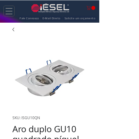
Fale Connosco
E-Mail Direto
Solicite um orçamento
SKU: ISGU10QN
Aro duplo GU10