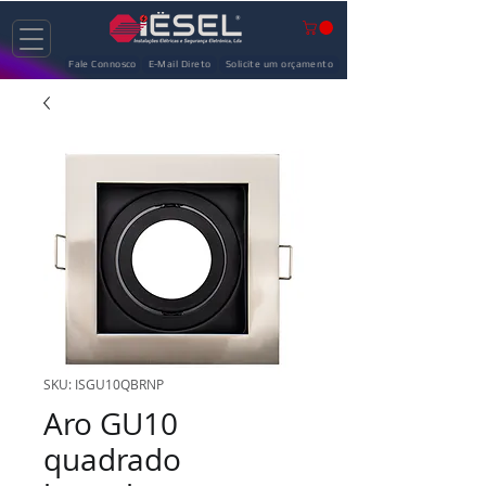
Fale Connosco
E-Mail Direto
Solicite um orçamento
SKU: ISGU10QBRNP
Aro GU10
quadrado