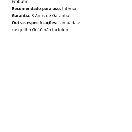
Embutir
Recomendado para uso:
Interior
Garantia:
3 Anos de Garantia
Outras especificações:
Lâmpada e
casquilho Gu10 não incluído
Compatível com:
Lâmpadas GU10
Home
Links Rápidos
Informação
Instalações Elétricas e Reparações
Sobre Nós
Soluções de Segurança Eletrónica
Política de Privacidade
Telecomunicações Redes
Condições Gerais
Contactos
Portfólio Serviços
Blog - Blogged
Contactos e Horário
Suporte
Loja Online
Suporte / Assistência Técnica
A Nossa Loja On-Line