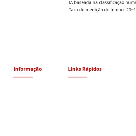
IA baseada na classificação hum
Taxa de medição do tempo -20~15
Informação
Links Rápidos
Sobre Nós
Instalações Elétricas e Reparações
Recrutamento
Videoporteiros e Intercomunicadores
Portfólio Serviços
Vídeo Vigilância IP e Analógico CCTV
Blog - Blogged
Controlo de Acessos e Assiduidade
Condições Gerais
Sistemas Segurança Perimetral
Política de Privacidade
Automatismos Portões e Portas