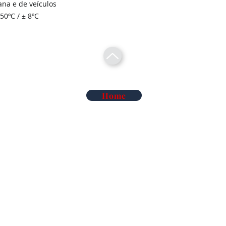
ana e de veículos
0ºC / ± 8ºC
Home
Telecomunicações Redes
Soluções Mobilidade Elétrica
Cl
Alarme Anti-Intrusão
Reconhecimento Matrículas
Au
Deteção de Incêndio e Co
Rega Automática | Hidráulica
Ma
iluminação de Led
Vigilância Eletrónica de Artigos
Ma
iluminação Industrial
Sistemas TDT e Satélite
So
Áudio e Video Pro
Serviços de Termografia
Co