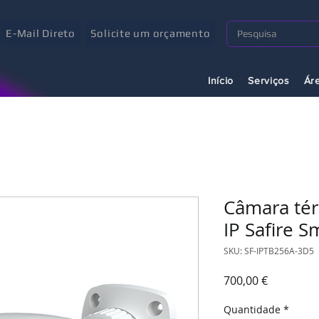
E-Mail Direto
Solicite um orçamento
Início
Serviços
Ár
Câmara tér
IP Safire S
SKU: SF-IPTB256A-3D5
Preço
700,00 €
Quantidade
*