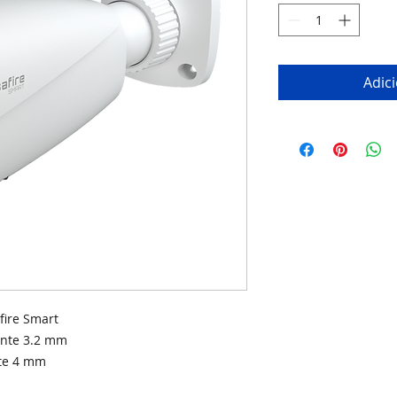
Adic
fire Smart
ente 3.2 mm
nte 4 mm