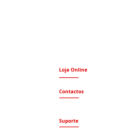
Loja Online
imatização / Ventilação
A Nossa Loja On-Line
Contactos
tomação e Domótica
nutenção Condominios
Contactos e Horário
A nossa localização
nutenção Instalações Eletricas
luções de Segurança Eletrónica
Suporte
ntratos de Manutenção
Suporte / Assistência Técnica