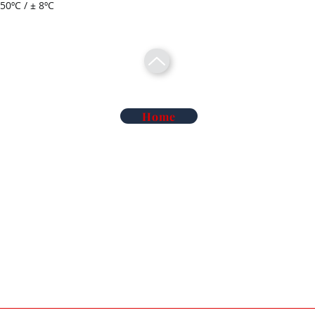
0ºC / ± 8ºC
Home
Telecomunicações Redes
Soluções Mobilidade Elétrica
Cl
Alarme Anti-Intrusão
Reconhecimento Matrículas
Au
Deteção de Incêndio e Co
Rega Automática | Hidráulica
Ma
iluminação de Led
Vigilância Eletrónica de Artigos
Ma
iluminação Industrial
Sistemas TDT e Satélite
So
Áudio e Video Pro
Serviços de Termografia
Co