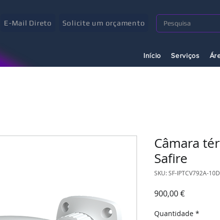
E-Mail Direto
Solicite um orçamento
Início
Serviços
Ár
Câmara tér
Safire
SKU: SF-IPTCV792A-10
Preço
900,00 €
Quantidade
*