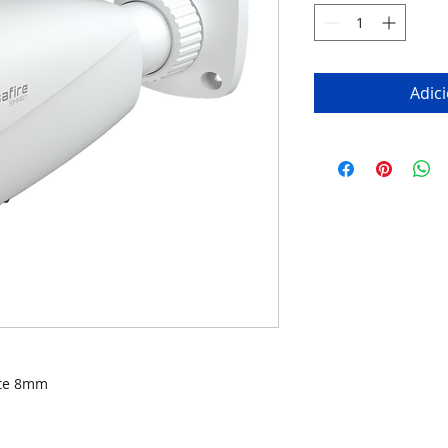
Adic
nte 8mm