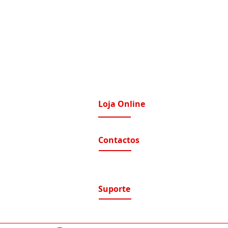
Loja Online
imatização / Ventilação
A Nossa Loja On-Line
Contactos
tomação e Domótica
nutenção Condominios
Contactos e Horário
A nossa localização
nutenção Instalações Eletricas
luções de Segurança Eletrónica
Suporte
ntratos de Manutenção
Suporte / Assistência Técnica