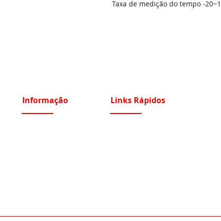
Taxa de medição do tempo -20~15
Informação
Links Rápidos
Sobre Nós
Instalações Elétricas e Reparações
Recrutamento
Videoporteiros e Intercomunicadores
Portfólio Serviços
Vídeo Vigilância IP e Analógico CCTV
Blog - Blogged
Controlo de Acessos e Assiduidade
Condições Gerais
Sistemas Segurança Perimetral
Política de Privacidade
Automatismos Portões e Portas