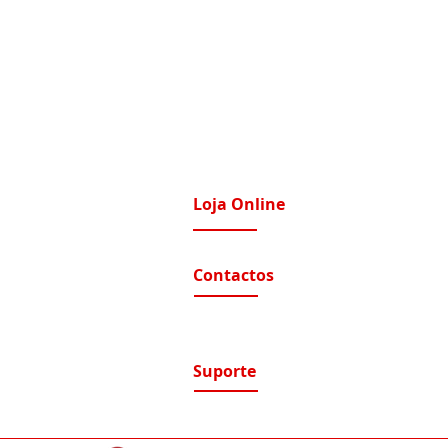
Loja Online
imatização / Ventilação
A Nossa Loja On-Line
Contactos
tomação e Domótica
nutenção Condominios
Contactos e Horário
A nossa localização
nutenção Instalações Eletricas
luções de Segurança Eletrónica
Suporte
ntratos de Manutenção
Suporte / Assistência Técnica