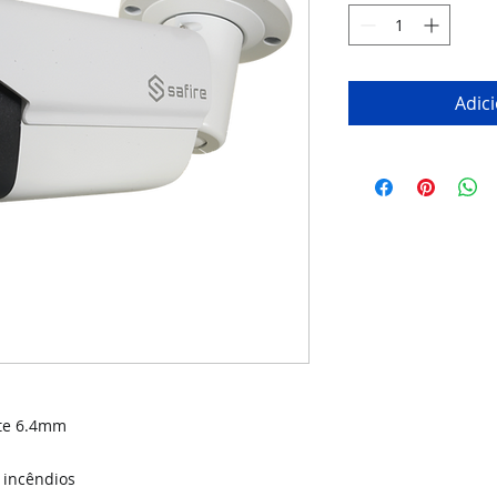
Adic
nte 6.4mm
 incêndios