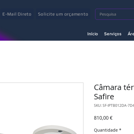
E-Mail Direto
Solicite um orçamento
Início
Serviços
Ár
Câmara tér
Safire
SKU: SF-IPTB012DA-7D
Preço
810,00 €
Quantidade
*