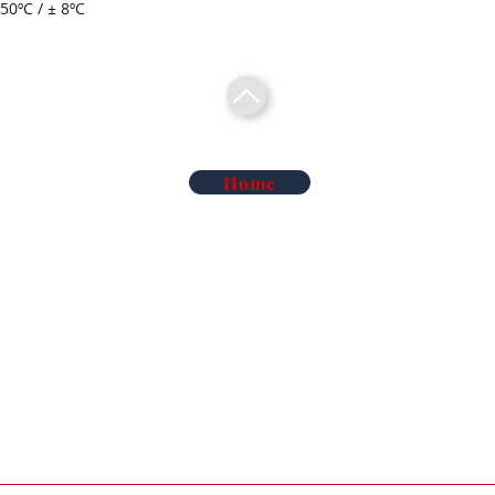
0ºC / ± 8ºC
Home
Telecomunicações Redes
Soluções Mobilidade Elétrica
Cl
Alarme Anti-Intrusão
Reconhecimento Matrículas
Au
Deteção de Incêndio e Co
Rega Automática | Hidráulica
Ma
iluminação de Led
Vigilância Eletrónica de Artigos
Ma
iluminação Industrial
Sistemas TDT e Satélite
So
Áudio e Video Pro
Serviços de Termografia
Co