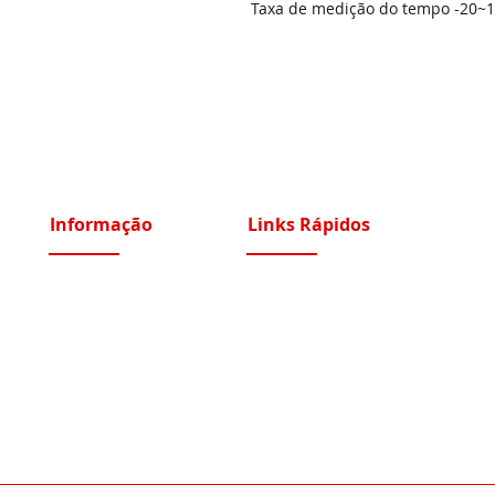
Taxa de medição do tempo -20~15
Informação
Links Rápidos
Sobre Nós
Instalações Elétricas e Reparações
Recrutamento
Videoporteiros e Intercomunicadores
Portfólio Serviços
Vídeo Vigilância IP e Analógico CCTV
Blog - Blogged
Controlo de Acessos e Assiduidade
Condições Gerais
Sistemas Segurança Perimetral
Política de Privacidade
Automatismos Portões e Portas