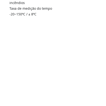
incêndios
Taxa de medição do tempo
-20~150ºC / ± 8ºC
Home
Links Rápidos
Informação
Instalações Elétricas e Reparações
Sobre Nós
Atualizações de sistemas
Política de Privacidade
Telecomunicações Redes
Condições Gerais
Contactos
Portfólio Serviços
Blog - Blogged
Contactos e Horário
Suporte
Loja Online
Suporte / Assistência Técnica
A Nossa Loja On-Line
SIGA-NOS -
i
ESEL - Instalações Elétricas e Segurança Eletrónica, Unip. Lda | © 2026 Todos os direitos reservados.
Grupo