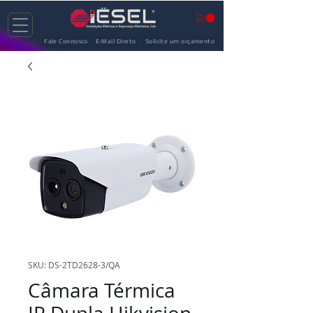
Fale Connosco
E-Mail Direto
Solicite um orçamento
SKU: DS-2TD2628-3/QA
Câmara Térmica