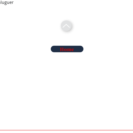
aluguer
Home
Telecomunicações Redes
Soluções Mobilidade Elétrica
Cl
Alarme Anti-Intrusão
Reconhecimento Matrículas
Au
Deteção de Incêndio e Co
Rega Automática | Hidráulica
Ma
iluminação de Led
Vigilância Eletrónica de Artigos
Ma
iluminação Industrial
Sistemas TDT e Satélite
So
Áudio e Video Pro
Serviços de Termografia
Co