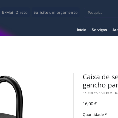
E-Mail Direto
Solicite um orçamento
Início
Serviços
Ár
Caixa de s
gancho par
SKU: KEYS-SAFEBOX-H
Preço
16,00 €
Quantidade
*