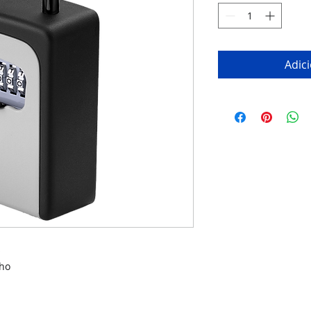
Adic
s
cho