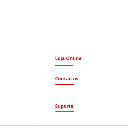
Loja Online
imatização / Ventilação
A Nossa Loja On-Line
Contactos
tomação e Domótica
nutenção Condominios
Contactos e Horário
A nossa localização
nutenção Instalações Eletricas
luções de Segurança Eletrónica
Suporte
ntratos de Manutenção
Suporte / Assistência Técnica