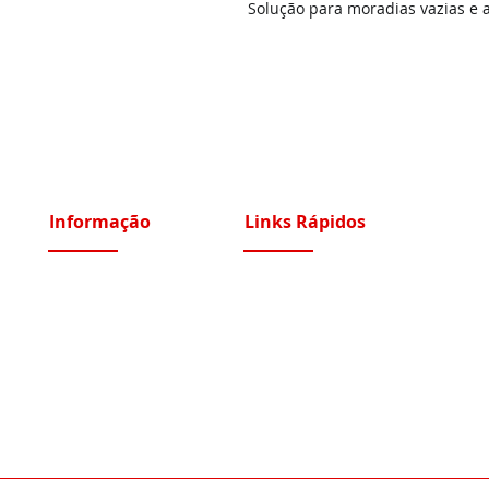
Solução para moradias vazias e 
Informação
Links Rápidos
Sobre Nós
Instalações Elétricas e Reparações
Recrutamento
Videoporteiros e Intercomunicadores
Portfólio Serviços
Vídeo Vigilância IP e Analógico CCTV
Blog - Blogged
Controlo de Acessos e Assiduidade
Condições Gerais
Sistemas Segurança Perimetral
Política de Privacidade
Automatismos Portões e Portas