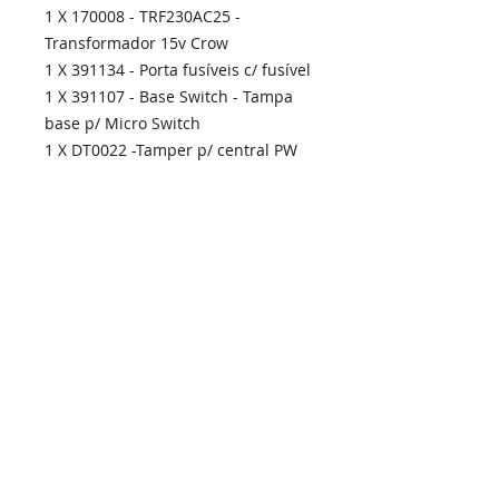
1 X 170008 - TRF230AC25 -
Transformador 15v Crow
1 X 391134 - Porta fusíveis c/ fusível
1 X 391107 - Base Switch - Tampa
base p/ Micro Switch
1 X DT0022 -Tamper p/ central PW
(c/ cabo + resistência)
Home
Links Rápidos
Informação
Instalações Elétricas e Reparações
Sobre Nós
Atualizações de sistemas
Política de Privacidade
Telecomunicações Redes
Condições Gerais
Contactos
Portfólio Serviços
Blog - Blogged
Contactos e Horário
Suporte