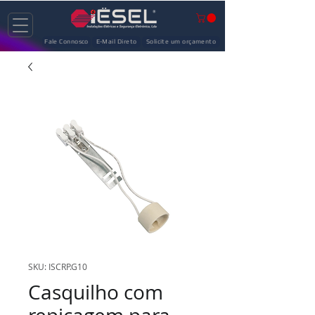
Fale Connosco
E-Mail Direto
Solicite um orçamento
SKU: ISCRP.G10
Casquilho com