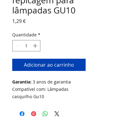
repicagem para
lâmpadas GU10
Preço
1,29 €
Quantidade
*
Adicionar ao carrinho
Garantia:
3 anos de garantia
Compatível com: Lâmpadas
casquilho Gu10