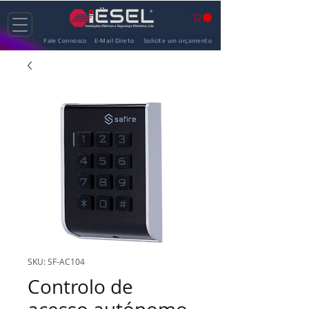
Fale Connosco
E-Mail Direto
Solicite um orçamento
SKU: SF-AC104
Controlo de