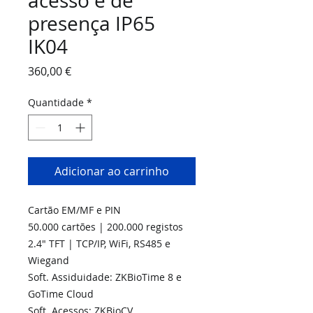
acesso e de
presença IP65
IK04
Preço
360,00 €
Quantidade
*
Adicionar ao carrinho
Cartão EM/MF e PIN
50.000 cartões | 200.000 registos
2.4" TFT | TCP/IP, WiFi, RS485 e
Wiegand
Soft. Assiduidade: ZKBioTime 8 e
GoTime Cloud
Soft. Acessos: ZKBioCV