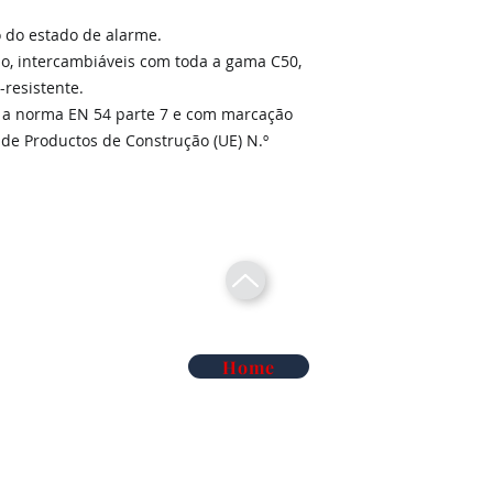
o do estado de alarme.
ção, intercambiáveis com toda a gama C50,
resistente.
 a norma EN 54 parte 7 e com marcação
 de Productos de Construção (UE) N.º
Home
Telecomunicações Redes
Soluções Mobilidade Elétrica
Cl
Alarme Anti-Intrusão
Reconhecimento Matrículas
Au