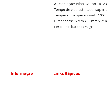
Alimentação: Pilha 3V tipo CR12
Tempo de vida estimado: superio
Temperatura operacional: -10°C 
Dimensões: 97mm x 22mm x 2
Peso: (inc. bateria) 40 gr
Informação
Links Rápidos
Sobre Nós
Instalações Elétricas e Reparações
Recrutamento
Videoporteiros e Intercomunicadores
Portfólio Serviços
Vídeo Vigilância IP e Analógico CCTV
Blog - Blogged
Controlo de Acessos e Assiduidade