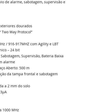
io de alarme, sabotagem, supervisão e
exteriores dourados
™ Two Way Protocol”
Hz / 916-917MHZ com Agility e LBT
ico – 24 bit
 Sabotagem, Supervisão, Bateria Baixa
em alarme
aço Aberto: 500 m
ção da tampa frontal e sabotagem
nda a 2 mm do solo
~3μA
 a 1000 MHz