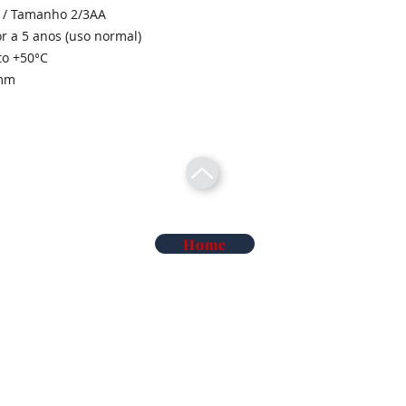
3 / Tamanho 2/3AA
r a 5 anos (uso normal)
to +50°C
1mm
Home
Telecomunicações Redes
Soluções Mobilidade Elétrica
Cl
Alarme Anti-Intrusão
Reconhecimento Matrículas
Au
Deteção de Incêndio e Co
Rega Automática | Hidráulica
Ma
iluminação de Led
Vigilância Eletrónica de Artigos
Ma