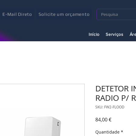
E-Mail Direto
Solicite um orçamento
Início
Serviços
Ár
DETETOR I
RADIO P/ 
SKU: FW2-FLOOD
Preço
84,00 €
Quantidade
*