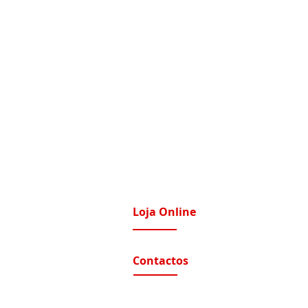
Loja Online
imatização / Ventilação
A Nossa Loja On-Line
Contactos
tomação e Domótica
nutenção Condominios
Contactos e Horário
A nossa localização
nutenção Instalações Eletricas