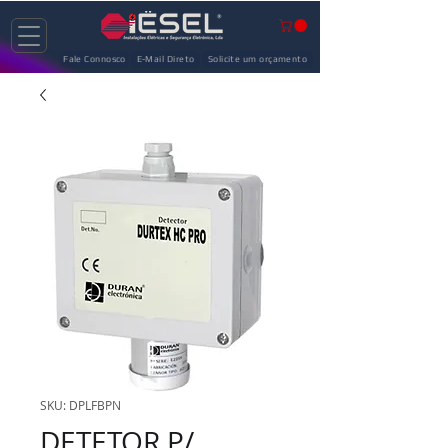
Fale Connosco
E-Mail Direto
Solicite um orçamento
SKU: DPLFBPN
DETETOR P/