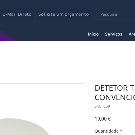
E-Mail Direto
Solicite um orçamento
Início
Serviços
Ár
DETETOR 
CONVENCI
SKU: C50T
Preço
19,00 €
Quantidade
*