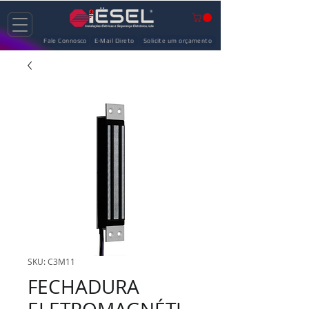
Fale Connosco
E-Mail Direto
Solicite um orçamento
SKU: C3M11
FECHADURA