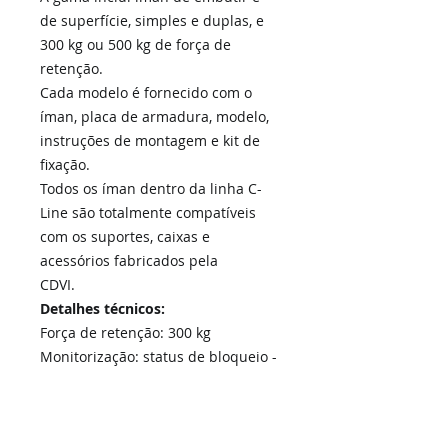
de superfície, simples e duplas, e
300 kg ou 500 kg de força de
retenção.
Cada modelo é fornecido com o
íman, placa de armadura, modelo,
instruções de montagem e kit de
fixação.
Todos os íman dentro da linha C-
Line são totalmente compatíveis
com os suportes, caixas e
acessórios fabricados pela
CDVI.
Detalhes técnicos:
Força de retenção: 300 kg
Monitorização: status de bloqueio -
COM, NO, NC
Tensão: 12 / 24Vcc
Corrente: @ 12Vdc = 550 mA, @