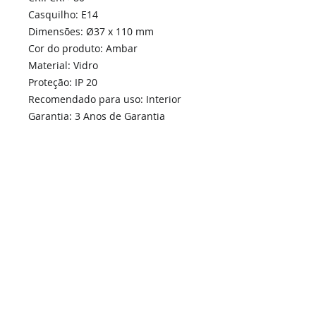
Casquilho: E14
Dimensões: Ø37 x 110 mm
Cor do produto: Ambar
Material: Vidro
Proteção: IP 20
Recomendado para uso: Interior
Garantia: 3 Anos de Garantia
Outras especificações: Intensidade
de luz regulável
Home
Links Rápidos
Informação
Instalações Elétricas e Reparações
Sobre Nós
Soluções de Segurança Eletrónica
Política de Privacidade
Telecomunicações Redes
Condições Gerais