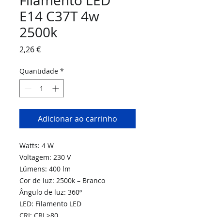
Filamento LED
E14 C37T 4w
2500k
Preço
2,26 €
Quantidade
*
Adicionar ao carrinho
Watts: 4 W
Voltagem: 230 V
Lúmens: 400 lm
Cor de luz: 2500k – Branco
Ângulo de luz: 360º
LED: Filamento LED
CRI: CRI >80