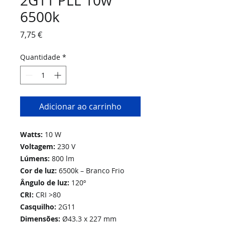
2G11 PLL 10w
6500k
Preço
7,75 €
Quantidade
*
Adicionar ao carrinho
Watts:
10 W
Voltagem:
230 V
Lúmens:
800 lm
Cor de luz:
6500k – Branco Frio
Ângulo de luz:
120º
CRI:
CRI >80
Casquilho:
2G11
Dimensões:
Ø43.3 x 227 mm