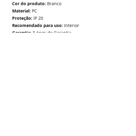
Cor do produto:
Branco
Material:
PC
Proteção:
IP 20
Recomendado para uso:
Interior
Garantia:
3 Anos de Garantia
Home
Links Rápidos
Informação
Instalações Elétricas e Reparações
Sobre Nós
Atualizações de sistemas
Política de Privacidade
Telecomunicações Redes
Condições Gerais
Contactos
Portfólio Serviços
Blog - Blogged
Contactos e Horário
Suporte
Loja Online
Suporte / Assistência Técnica
A Nossa Loja On-Line
SIGA-NOS -