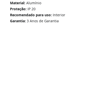
Material:
Alumínio
Proteção:
IP 20
Recomendado para uso:
Interior
Garantia:
3 Anos de Garantia
Home
Links Rápidos
Informação
Instalações Elétricas e Reparações
Sobre Nós
Atualizações de sistemas
Política de Privacidade
Telecomunicações Redes
Condições Gerais
Contactos
Portfólio Serviços
Blog - Blogged
Contactos e Horário
Suporte
Loja Online
Suporte / Assistência Técnica
A Nossa Loja On-Line
SIGA-NOS -