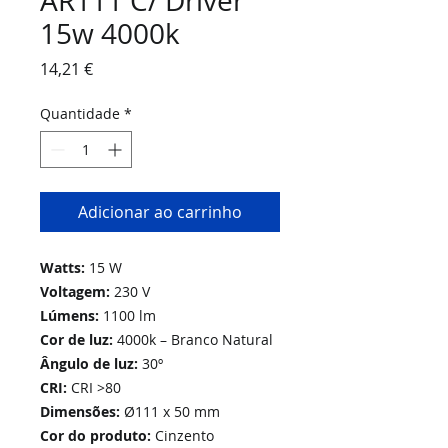
AR111 C/ Driver
15w 4000k
Preço
14,21 €
Quantidade
*
Adicionar ao carrinho
Watts:
15 W
Voltagem:
230 V
Lúmens:
1100 lm
Cor de luz:
4000k – Branco Natural
Ângulo de luz:
30º
CRI:
CRI >80
Dimensões:
Ø111 x 50 mm
Cor do produto:
Cinzento