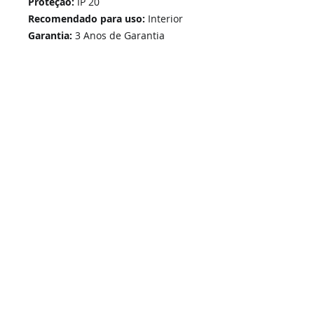
Proteção:
IP 20
Recomendado para uso:
Interior
Garantia:
3 Anos de Garantia
Home
Links Rápidos
Informação
Instalações Elétricas e Reparações
Sobre Nós
Soluções de Segurança Eletrónica
Política de Privacidade
Telecomunicações Redes
Condições Gerais
Contactos
Portfólio Serviços
Blog - Blogged
Contactos e Horário
Suporte
Loja Online
Suporte / Assistência Técnica
A Nossa Loja On-Line
SIGA-NOS -
i
ESEL - Instalações Elétricas e Segurança Eletrónica, Unip. Lda | © 2026 Todos os direitos reservados.
Grupo