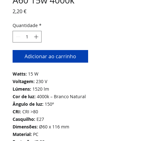
A60 15w 4000k
Preço
2,20 €
Quantidade
*
Adicionar ao carrinho
Watts:
15 W
Voltagem:
230 V
Lúmens:
1520 lm
Cor de luz:
4000k – Branco Natural
Ângulo de luz:
150º
CRI:
CRI >80
Casquilho:
E27
Dimensões:
Ø60 x 116 mm
Material:
PC