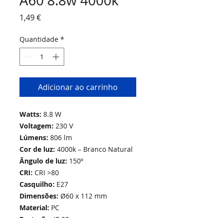
A60 8.8w 4000k
Preço
1,49 €
Quantidade
*
Adicionar ao carrinho
Watts:
8.8 W
Voltagem:
230 V
Lúmens:
806 lm
Cor de luz:
4000k – Branco Natural
Ângulo de luz:
150º
CRI:
CRI >80
Casquilho:
E27
Dimensões:
Ø60 x 112 mm
Material:
PC