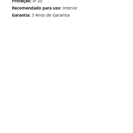
Proteção:
IP 20
Recomendado para uso:
Interior
Garantia:
3 Anos de Garantia
Home
Links Rápidos
Informação
Instalações Elétricas e Reparações
Sobre Nós
Atualizações de sistemas
Política de Privacidade
Telecomunicações Redes
Condições Gerais
Contactos
Portfólio Serviços
Blog - Blogged
Contactos e Horário
Suporte
Loja Online
Suporte / Assistência Técnica
A Nossa Loja On-Line
SIGA-NOS -
i
ESEL - Instalações Elétricas e Segurança Eletrónica, Unip. Lda | © 2026 Todos os direitos reservados.
Grupo