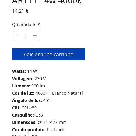
AR111 14w 4000k
Preço
14,21 €
Quantidade
*
Adicionar ao carrinho
Watts:
14 W
Voltagem:
230 V
Lúmens:
900 lm
Cor de luz:
4000k – Branco Natural
Ângulo de luz:
45º
CRI:
CRI >80
Casquilho:
G53
Dimensões:
Ø111 x 72 mm
Cor do produto:
Prateado