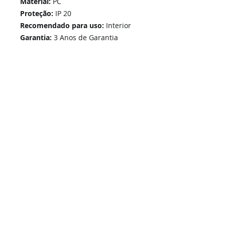
Material:
PC
Proteção:
IP 20
Recomendado para uso:
Interior
Garantia:
3 Anos de Garantia
Home
Links Rápidos
Informação
Instalações Elétricas e Reparações
Sobre Nós
Soluções de Segurança Eletrónica
Política de Privacidade
Telecomunicações Redes
Condições Gerais
Contactos
Portfólio Serviços
Blog - Blogged
Contactos e Horário
Suporte
Loja Online
Suporte / Assistência Técnica
A Nossa Loja On-Line
SIGA-NOS -
i
ESEL - Instalações Elétricas e Segurança Eletrónica, Unip. Lda | © 2026 Todos os direitos reservados.