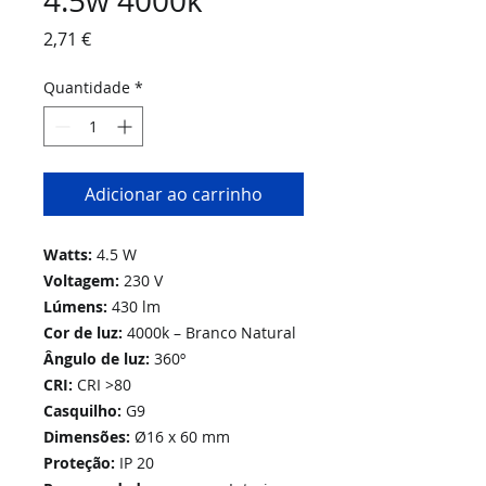
4.5w 4000k
Preço
2,71 €
Quantidade
*
Adicionar ao carrinho
Watts:
4.5 W
Voltagem:
230 V
Lúmens:
430 lm
Cor de luz:
4000k – Branco Natural
Ângulo de luz:
360º
CRI:
CRI >80
Casquilho:
G9
Dimensões:
Ø16 x 60 mm
Proteção:
IP 20