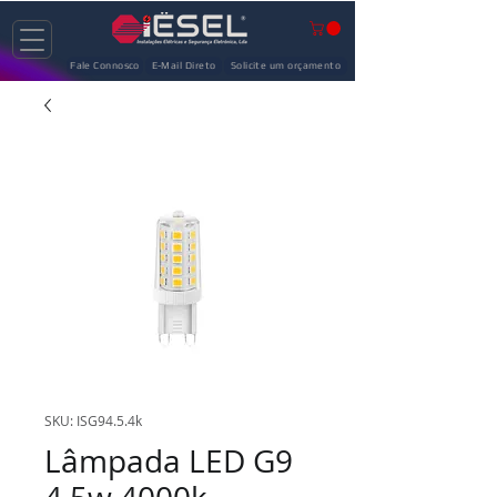
Fale Connosco
E-Mail Direto
Solicite um orçamento
SKU: ISG94.5.4k
Lâmpada LED G9