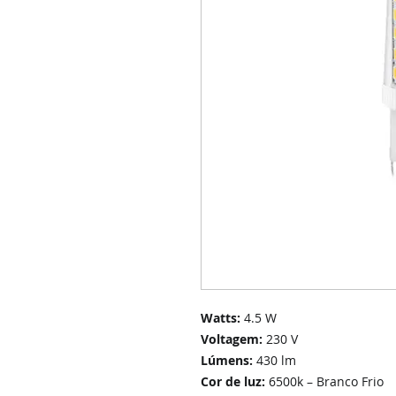
Watts:
4.5 W
Voltagem:
230 V
Lúmens:
430 lm
Cor de luz:
6500k – Branco Frio