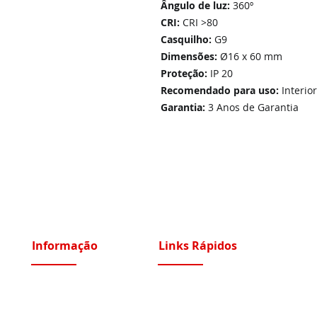
Ângulo de luz:
360º
CRI:
CRI >80
Casquilho:
G9
Dimensões:
Ø16 x 60 mm
Proteção:
IP 20
Recomendado para uso:
Interior
Garantia:
3 Anos de Garantia
Informação
Links Rápidos
Sobre Nós
Instalações Elétricas e Reparações
Recrutamento
Videoporteiros e Intercomunicadores
Portfólio Serviços