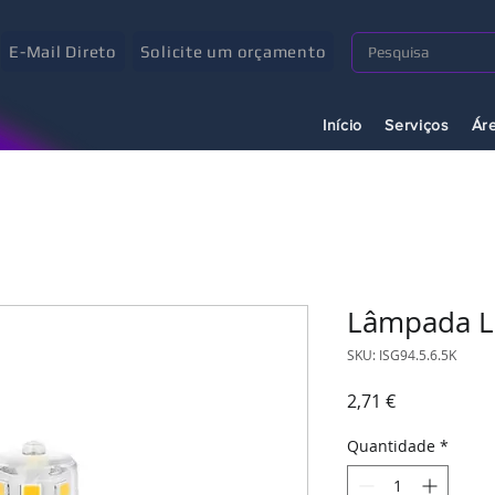
E-Mail Direto
Solicite um orçamento
Início
Serviços
Ár
Lâmpada L
SKU: ISG94.5.6.5K
Preço
2,71 €
Quantidade
*