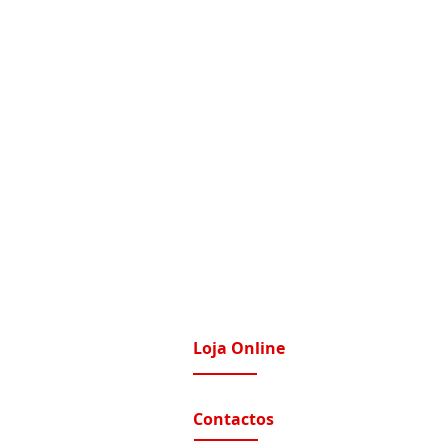
Loja Online
imatização / Ventilação
A Nossa Loja On-Line
Contactos
tomação e Domótica