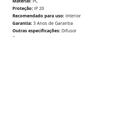
Material:
PC
Proteção:
IP 20
Recomendado para uso:
Interior
Garantia:
3 Anos de Garantia
Outras especificações:
Difusor
Fosco
Home
Links Rápidos
Informação
Instalações Elétricas e Reparações
Sobre Nós
Atualizações de sistemas
Política de Privacidade
Telecomunicações Redes
Condições Gerais
Contactos
Portfólio Serviços
Blog - Blogged
Contactos e Horário
Suporte
Loja Online
Suporte / Assistência Técnica
A Nossa Loja On-Line