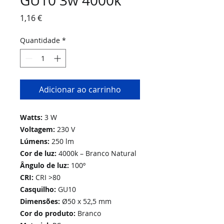
GU10 3w 4000k
Preço
1,16 €
Quantidade
*
Adicionar ao carrinho
Watts:
3 W
Voltagem:
230 V
Lúmens:
250 lm
Cor de luz:
4000k – Branco Natural
Ângulo de luz:
100º
CRI:
CRI >80
Casquilho:
GU10
Dimensões:
Ø50 x 52,5 mm
Cor do produto:
Branco