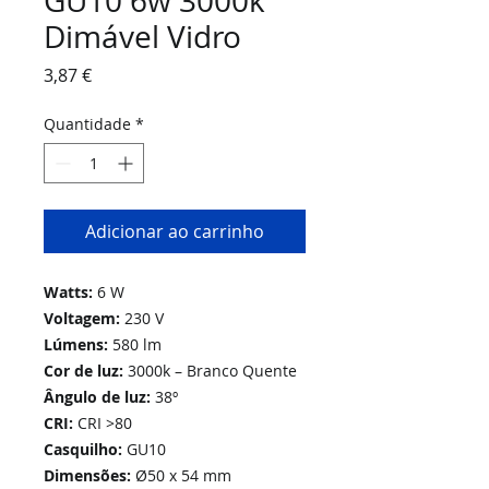
GU10 6w 3000k
Dimável Vidro
Preço
3,87 €
Quantidade
*
Adicionar ao carrinho
Watts:
6 W
Voltagem:
230 V
Lúmens:
580 lm
Cor de luz:
3000k – Branco Quente
Ângulo de luz:
38º
CRI:
CRI >80
Casquilho:
GU10
Dimensões:
Ø50 x 54 mm