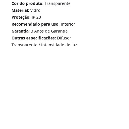
Cor do produto:
Transparente
Material:
Vidro
Proteção:
IP 20
Recomendado para uso:
Interior
Garantia:
3 Anos de Garantia
Outras especificações:
Difusor
Transparente / Intensidade de luz
regulável
Home
Links Rápidos
Informação
Instalações Elétricas e Reparações
Sobre Nós
Soluções de Segurança Eletrónica
Política de Privacidade
Telecomunicações Redes
Condições Gerais
Contactos
Portfólio Serviços
Blog - Blogged