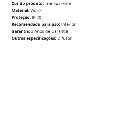
Cor do produto:
Transparente
Material:
Vidro
Proteção:
IP 20
Recomendado para uso:
Interior
Garantia:
3 Anos de Garantia
Outras especificações:
Difusor
Transparente
Home
Links Rápidos
Informação
Instalações Elétricas e Reparações
Sobre Nós
Atualizações de sistemas
Política de Privacidade
Telecomunicações Redes
Condições Gerais
Contactos
Portfólio Serviços
Blog - Blogged
Contactos e Horário
Suporte
Loja Online