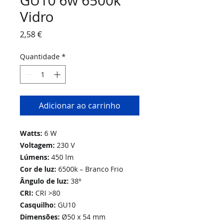
GU10 6w 6500k
Vidro
Preço
2,58 €
Quantidade
*
Adicionar ao carrinho
Watts:
6 W
Voltagem:
230 V
Lúmens:
450 lm
Cor de luz:
6500k – Branco Frio
Ângulo de luz:
38º
CRI:
CRI >80
Casquilho:
GU10
Dimensões:
Ø50 x 54 mm