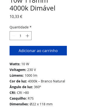
10w 118mm
4000k Dimável
Preço
10,33 €
Quantidade
*
Adicionar ao carrinho
Watts:
10 W
Voltagem:
230 V
Lúmens:
1000 lm
Cor de luz:
4000k – Branco Natural
Ângulo de luz:
360º
CRI:
CRI >80
Casquilho:
R7S
Dimensões:
Ø22 x 118 mm