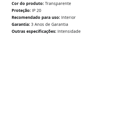
Cor do produto:
Transparente
Proteção:
IP 20
Recomendado para uso:
Interior
Garantia:
3 Anos de Garantia
Outras especificações:
Intensidade
de luz regulável
Home
Links Rápidos
Informação
Instalações Elétricas e Reparações
Sobre Nós
Soluções de Segurança Eletrónica
Política de Privacidade
Telecomunicações Redes
Condições Gerais
Contactos
Portfólio Serviços
Blog - Blogged
Contactos e Horário
Suporte
Loja Online
Suporte / Assistência Técnica
A Nossa Loja On-Line