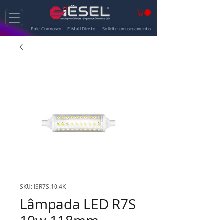
Fale Connosco
E-Mail Direto
Solicite um orçamento
SKU: ISR7S.10.4K
Lâmpada LED R7S