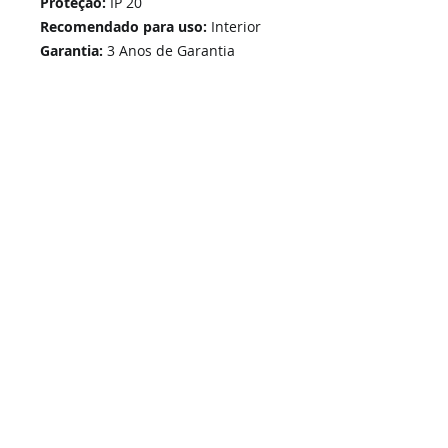
Proteção:
IP 20
Recomendado para uso:
Interior
Garantia:
3 Anos de Garantia
Home
Links Rápidos
Informação
Instalações Elétricas e Reparações
Sobre Nós
Soluções de Segurança Eletrónica
Política de Privacidade
Telecomunicações Redes
Condições Gerais
Contactos
Portfólio Serviços
Blog - Blogged
Contactos e Horário
Suporte
Loja Online
Suporte / Assistência Técnica
A Nossa Loja On-Line
SIGA-NOS -
i
ESEL - Instalações Elétricas e Segurança Eletrónica, Unip. Lda | © 2026 Todos os direitos reservados.
Grupo