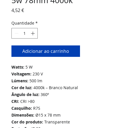
5w 78mm 4000k
Preço
4,52 €
Quantidade
*
Adicionar ao carrinho
Watts:
5 W
Voltagem:
230 V
Lúmens:
500 lm
Cor de luz:
4000k – Branco Natural
Ângulo de luz:
360º
CRI:
CRI >80
Casquilho:
R7S
Dimensões:
Ø15 x 78 mm
Cor do produto:
Transparente