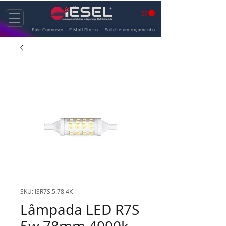
Fale Connosco
E-Mail Direto
Solicite um orçamento
SKU: ISR7S.5.78.4K
Lâmpada LED R7S