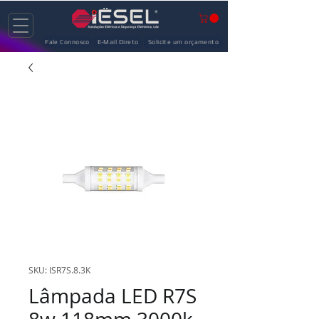
Fale Connosco
E-Mail Direto
Solicite um orçamento
SKU: ISR7S.8.3K
Lâmpada LED R7S