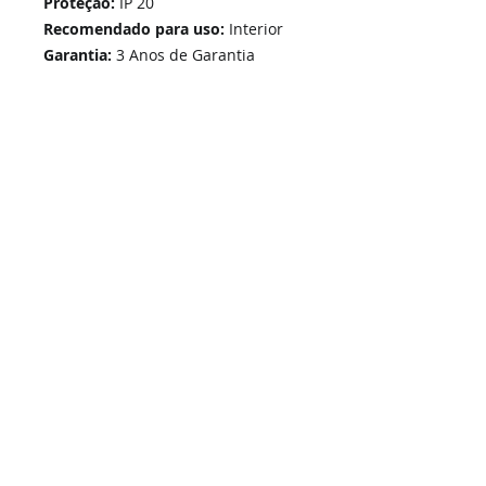
Proteção:
IP 20
Recomendado para uso:
Interior
Garantia:
3 Anos de Garantia
Home
Links Rápidos
Informação
Instalações Elétricas e Reparações
Sobre Nós
Soluções de Segurança Eletrónica
Política de Privacidade
Telecomunicações Redes
Condições Gerais
Contactos
Portfólio Serviços
Blog - Blogged
Contactos e Horário
Suporte
Loja Online
Suporte / Assistência Técnica
A Nossa Loja On-Line
SIGA-NOS -
i
ESEL - Instalações Elétricas e Segurança Eletrónica, Unip. Lda | © 2026 Todos os direitos reservados.
Grupo