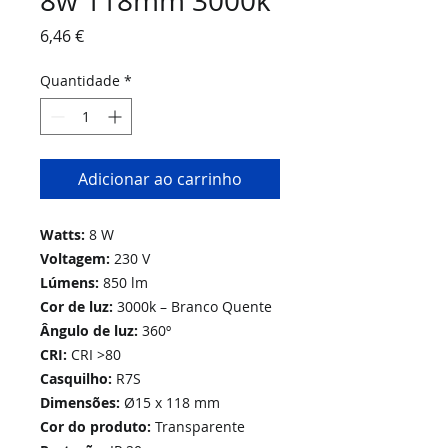
8w 118mm 3000k
Preço
6,46 €
Quantidade
*
Adicionar ao carrinho
Watts:
8 W
Voltagem:
230 V
Lúmens:
850 lm
Cor de luz:
3000k – Branco Quente
Ângulo de luz:
360º
CRI:
CRI >80
Casquilho:
R7S
Dimensões:
Ø15 x 118 mm
Cor do produto:
Transparente