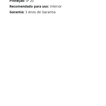
Proteção:
IP 20
Recomendado para uso:
Interior
Garantia:
3 Anos de Garantia
Home
Links Rápidos
Informação
Instalações Elétricas e Reparações
Sobre Nós
Atualizações de sistemas
Política de Privacidade
Telecomunicações Redes
Condições Gerais
Contactos
Portfólio Serviços
Blog - Blogged
Contactos e Horário
Suporte
Loja Online
Suporte / Assistência Técnica
A Nossa Loja On-Line
SIGA-NOS -
i
ESEL - Instalações Elétricas e Segurança Eletrónica, Unip. Lda | © 2026 Todos os direitos reservados.
Grupo