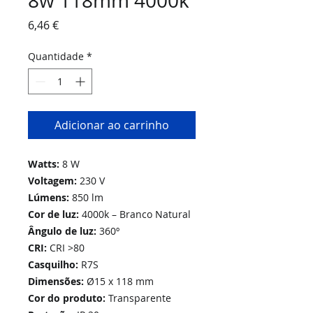
8w 118mm 4000k
Preço
6,46 €
Quantidade
*
Adicionar ao carrinho
Watts:
8 W
Voltagem:
230 V
Lúmens:
850 lm
Cor de luz:
4000k – Branco Natural
Ângulo de luz:
360º
CRI:
CRI >80
Casquilho:
R7S
Dimensões:
Ø15 x 118 mm
Cor do produto:
Transparente