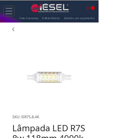
Fale Connosco
E-Mail Direto
Solicite um orçamento
SKU: ISR7S.8.4K
Lâmpada LED R7S