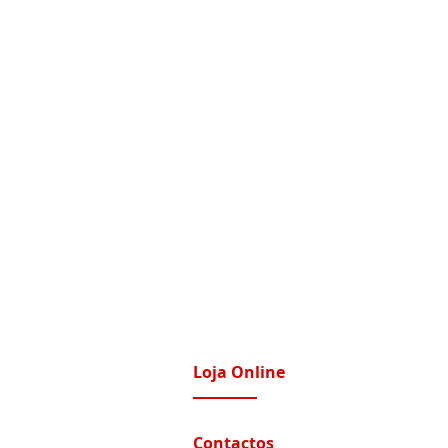
Loja Online
imatização / Ventilação
A Nossa Loja On-Line
Contactos
tomação e Domótica