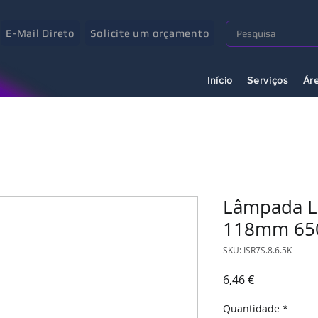
E-Mail Direto
Solicite um orçamento
Início
Serviços
Ár
Lâmpada L
118mm 65
SKU: ISR7S.8.6.5K
Preço
6,46 €
Quantidade
*