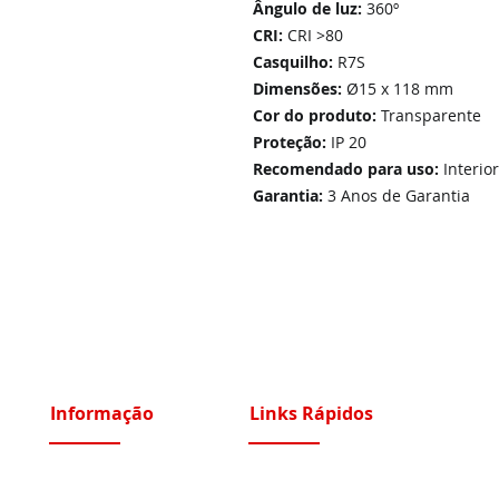
Ângulo de luz:
360º
CRI:
CRI >80
Casquilho:
R7S
Dimensões:
Ø15 x 118 mm
Cor do produto:
Transparente
Proteção:
IP 20
Recomendado para uso:
Interior
Garantia:
3 Anos de Garantia
Informação
Links Rápidos
Sobre Nós
Instalações Elétricas e Reparações
Recrutamento
Videoporteiros e Intercomunicadores