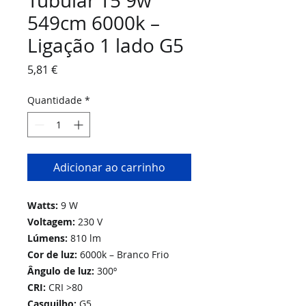
Tubular T5 9w
549cm 6000k –
Ligação 1 lado G5
Preço
5,81 €
Quantidade
*
Adicionar ao carrinho
Watts:
9 W
Voltagem:
230 V
Lúmens:
810 lm
Cor de luz:
6000k – Branco Frio
Ângulo de luz:
300º
CRI:
CRI >80
Casquilho:
G5