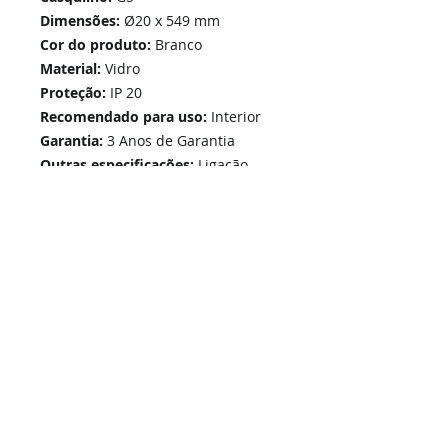
Dimensões:
Ø20 x 549 mm
Cor do produto:
Branco
Material:
Vidro
Proteção:
IP 20
Recomendado para uso:
Interior
Garantia:
3 Anos de Garantia
Outras especificações:
Ligação
fase/neutro 1 lado
Home
Links Rápidos
Informação
Instalações Elétricas e Reparações
Sobre Nós
Soluções de Segurança Eletrónica
Política de Privacidade
Telecomunicações Redes
Condições Gerais
Contactos
Portfólio Serviços
Blog - Blogged