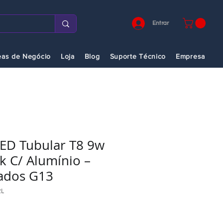
Entrar
eas de Negócio
Loja
Blog
Suporte Técnico
Empresa
ED Tubular T8 9w
 C/ Alumínio –
lados G13
2L