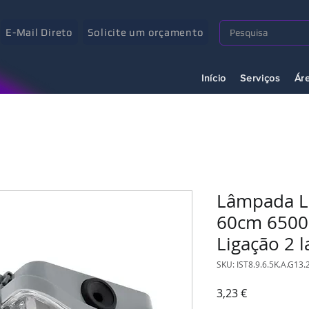
E-Mail Direto
Solicite um orçamento
Início
Serviços
Ár
Lâmpada L
60cm 6500k
Ligação 2 
SKU: IST8.9.6.5K.A.G13.
Preço
3,23 €