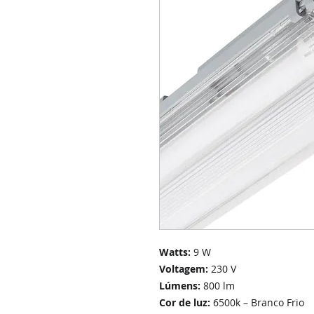
Watts:
9 W
Voltagem:
230 V
Lúmens:
800 lm
Cor de luz:
6500k – Branco Frio