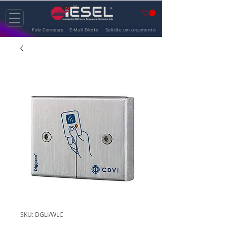
Fale Connosco
E-Mail Direto
Solicite um orçamento
SKU: DGLI/WLC