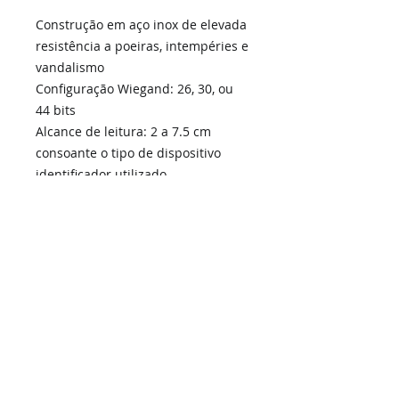
Construção em aço inox de elevada
resistência a poeiras, intempéries e
vandalismo
Configuração Wiegand: 26, 30, ou
44 bits
Alcance de leitura: 2 a 7.5 cm
consoante o tipo de dispositivo
identificador utilizado
Electrónica selada com Epoxy
Iluminação permanente
LED tricolor e besouro integrado
Fácil de instalar
Dimensões: 97 x 76 x 20 mm
Alimentação: 12 V DC
Consumo: 100 mA máx.
Temperatura operacional: -30ºC a
60ºC