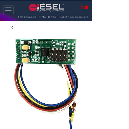
Fale Connosco
E-Mail Direto
Solicite um orçamento