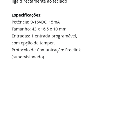
liga directamente ao teclado
Especificações:
Potência: 9-16VDC, 15mA
Tamanho: 43 x 16,5 x 10 mm
Entradas: 1 entrada programável,
com opção de tamper.
Protocolo de Comunicação: Freelink
(supervisionado)
Cabo: 100m Max. (em 0,2 mm de 4
núcleos)
Home
Links Rápidos
Informação
Instalações Elétricas e Reparações
Sobre Nós